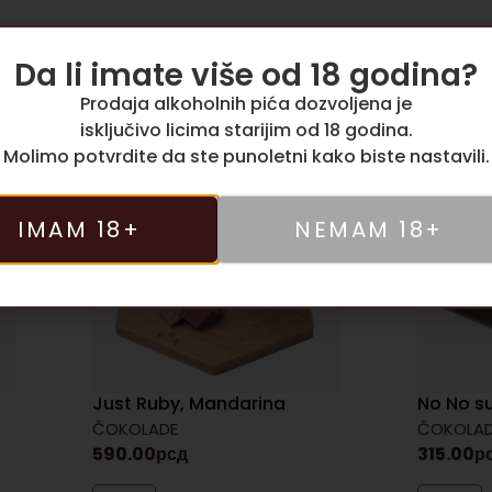
Da li imate više od 18 godina?
Prodaja alkoholnih pića dozvoljena je
isključivo licima starijim od 18 godina.
Molimo potvrdite da ste punoletni kako biste nastavili.
IMAM 18+
NEMAM 18+
Just Ruby, Mandarina
No No su
ČOKOLADE
ČOKOLA
590.00
рсд
315.00
р