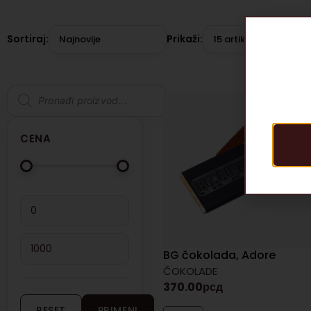
Sortiraj:
Prikaži:
Najnovije
15 artikala
CENA
BG čokolada, Adore
ČOKOLADE
370.00
рсд
RESET
PRIMENI