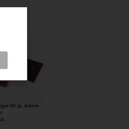
gar 80 gr, Adore
DE
сд