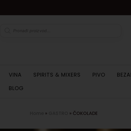
VINA
SPIRITS & MIXERS
PIVO
BEZA
BLOG
Home
»
GASTRO
»
ČOKOLADE