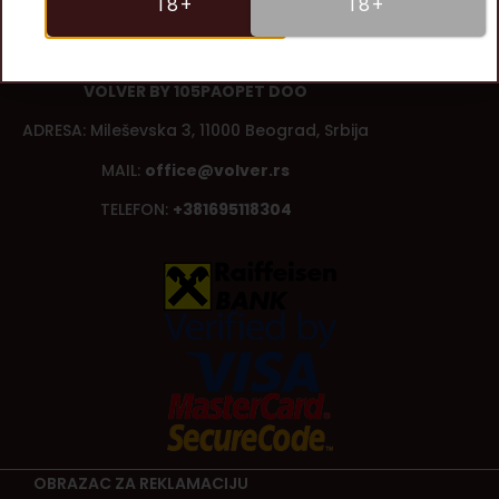
18+
18+
O NAMA
KONTAKT
NEWSLETTER
VOLVER BY 105PAOPET DOO
ADRESA: Mileševska 3, 11000 Beograd, Srbija
MAIL:
office@volver.rs
TELEFON:
+381695118304
OBRAZAC ZA REKLAMACIJU