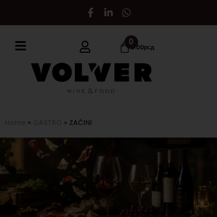
0
0.00
рсд
Home
»
GASTRO
»
ZAČINI