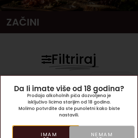
ZAČINI
Filtriraj
Prikaži:
15 artikala
Da li imate više od 18 godina?
Sortiraj:
Najnovije
Prodaja alkoholnih pića dozvoljena je
isključivo licima starijim od 18 godina.
Molimo potvrdite da ste punoletni kako biste
nastavili.
IMAM
NEMAM