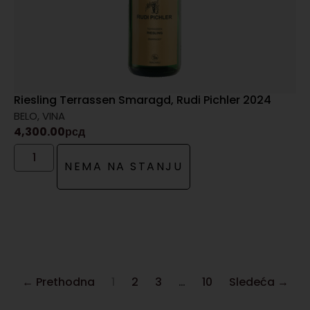
Riesling Terrassen Smaragd, Rudi Pichler 2024
BELO
,
VINA
4,300.00
рсд
NEMA NA STANJU
← Prethodna
1
2
3
…
10
Sledeća →