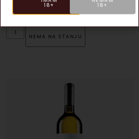
IMAM
NEMAM
Clos des Lunes d’Argent, Domaine de Chevalier
18+
18+
2018
BELO
,
VINA
2,290.00
рсд
NEMA NA STANJU