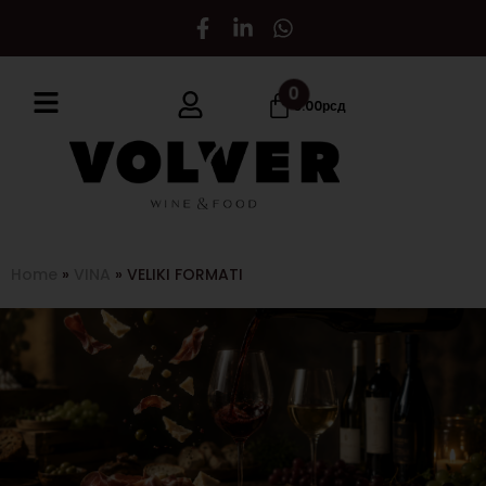
0
0.00
рсд
Home
»
VINA
»
VELIKI FORMATI