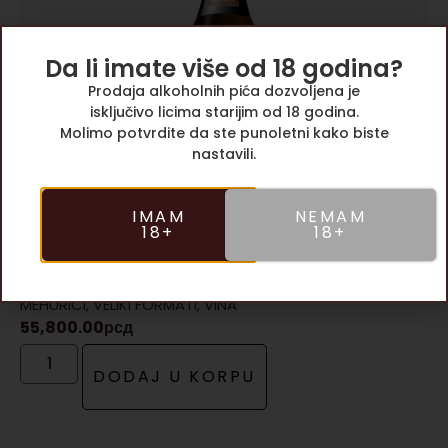
Da li imate više od 18 godina?
Prodaja alkoholnih pića dozvoljena je
isključivo licima starijim od 18 godina.
Molimo potvrdite da ste punoletni kako biste
nastavili.
IMAM
NEMAM
18+
18+
Brut Rose JEROBOAM, Champagne Billecart-
Salmon
MEHURIĆI
,
VELIKI FORMATI
,
VINA
55,800.00
рсд
DODAJ U KORPU