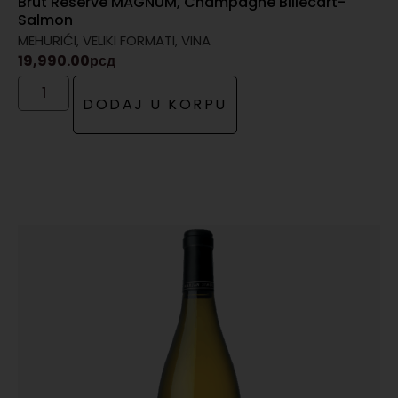
Brut Réserve MAGNUM, Champagne Billecart-
Salmon
MEHURIĆI
,
VELIKI FORMATI
,
VINA
19,990.00
рсд
DODAJ U KORPU