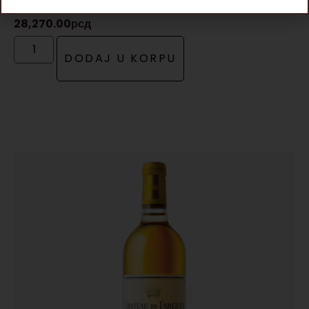
DESERTNO
,
VINA
28,270.00
рсд
DODAJ U KORPU