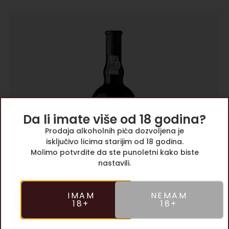
Da li imate više od 18 godina?
Prodaja alkoholnih pića dozvoljena je
isključivo licima starijim od 18 godina.
Molimo potvrdite da ste punoletni kako biste
nastavili.
IMAM
NEMAM
18+
18+
Port Vintage 2003, Taylor’s