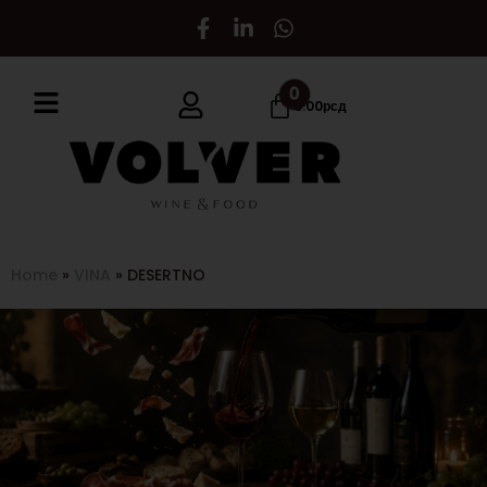
0
0.00
рсд
Home
»
VINA
»
DESERTNO