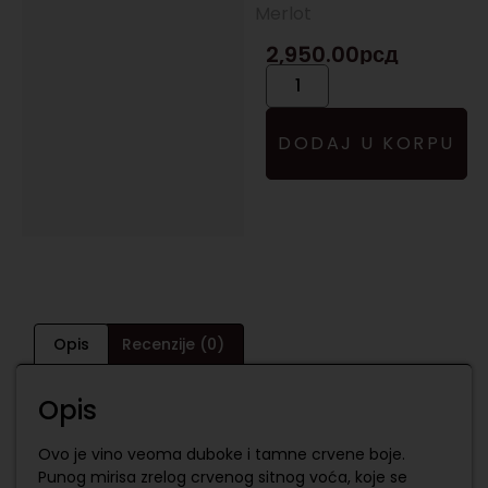
Merlot
2,950.00
рсд
DODAJ U KORPU
Opis
Recenzije (0)
Opis
Ovo je vino veoma duboke i tamne crvene boje.
Punog mirisa zrelog crvenog sitnog voća, koje se