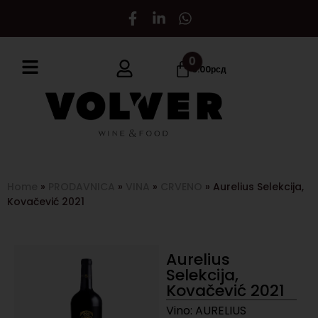
0
0.00
рсд
Home
»
PRODAVNICA
»
VINA
»
CRVENO
»
Aurelius Selekcija,
Kovačević 2021
Aurelius
Selekcija,
Kovačević 2021
Vino: AURELIUS