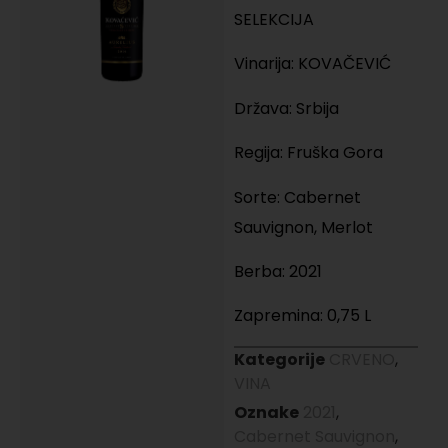
SELEKCIJA
Vinarija: KOVAČEVIĆ
Država: Srbija
Regija: Fruška Gora
Sorte: Cabernet
Sauvignon, Merlot
Berba: 2021
Zapremina: 0,75 L
Kategorije
CRVENO
,
VINA
Oznake
2021
,
Cabernet Sauvignon
,