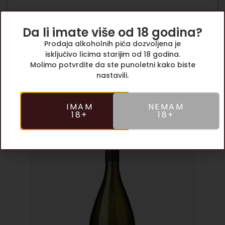
Da li imate više od 18 godina?
Prodaja alkoholnih pića dozvoljena je
isključivo licima starijim od 18 godina.
Molimo potvrdite da ste punoletni kako biste
nastavili.
IMAM
NEMAM
Možda će vam se dopasti
18+
18+
Ju
BE
4,