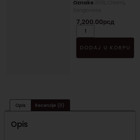
Oznake
2019
,
Chianti
,
Sangiovese
7,200.00
рсд
DODAJ U KORPU
Opis
Recenzije (0)
Opis